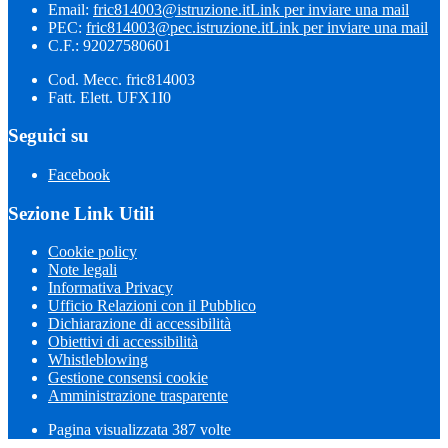
Email:
fric814003@istruzione.it
Link per inviare una mail
PEC:
fric814003@pec.istruzione.it
Link per inviare una mail
C.F.: 92027580601
Cod. Mecc. fric814003
Fatt. Elett. UFX1I0
Seguici su
Facebook
Sezione Link Utili
Cookie policy
Note legali
Informativa Privacy
Ufficio Relazioni con il Pubblico
Dichiarazione di accessibilità
Obiettivi di accessibilità
Whistleblowing
Gestione consensi cookie
Amministrazione trasparente
Pagina visualizzata
387
volte