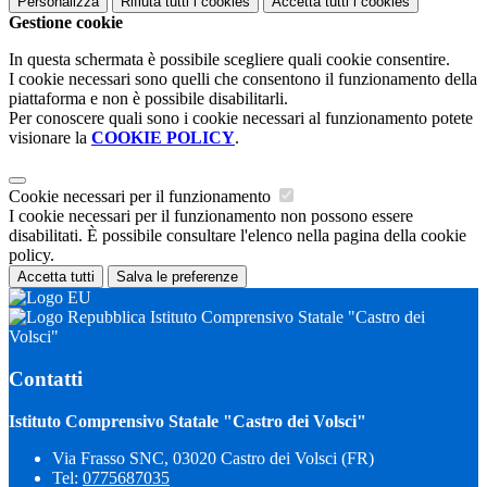
Personalizza
Rifiuta tutti
i cookies
Accetta tutti
i cookies
Gestione cookie
In questa schermata è possibile scegliere quali cookie consentire.
I cookie necessari sono quelli che consentono il funzionamento della
piattaforma e non è possibile disabilitarli.
Per conoscere quali sono i cookie necessari al funzionamento potete
visionare la
COOKIE POLICY
.
Cookie necessari per il funzionamento
I cookie necessari per il funzionamento non possono essere
disabilitati. È possibile consultare l'elenco nella pagina della cookie
policy.
Accetta tutti
Salva le preferenze
Istituto Comprensivo Statale "Castro dei
Volsci"
Contatti
Istituto Comprensivo Statale "Castro dei Volsci"
Via Frasso SNC, 03020 Castro dei Volsci (FR)
Tel:
0775687035