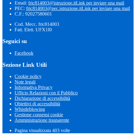
Email:
fric814003@istruzione.it
Link per inviare una mail
PEC:
fric814003@pec.istruzione.it
Link per inviare una mail
C.F.: 92027580601
Cod. Mecc. fric814003
Fatt. Elett. UFX1I0
Seguici su
Facebook
Sezione Link Utili
Cookie policy
Note legali
Informativa Privacy
Ufficio Relazioni con il Pubblico
Dichiarazione di accessibilità
Obiettivi di accessibilità
Whistleblowing
Gestione consensi cookie
Amministrazione trasparente
Pagina visualizzata
403
volte