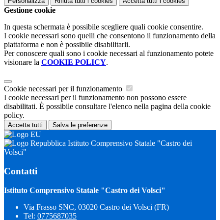
Personalizza
Rifiuta tutti
i cookies
Accetta tutti
i cookies
Gestione cookie
In questa schermata è possibile scegliere quali cookie consentire.
I cookie necessari sono quelli che consentono il funzionamento della
piattaforma e non è possibile disabilitarli.
Per conoscere quali sono i cookie necessari al funzionamento potete
visionare la
COOKIE POLICY
.
Cookie necessari per il funzionamento
I cookie necessari per il funzionamento non possono essere
disabilitati. È possibile consultare l'elenco nella pagina della cookie
policy.
Accetta tutti
Salva le preferenze
Istituto Comprensivo Statale "Castro dei
Volsci"
Contatti
Istituto Comprensivo Statale "Castro dei Volsci"
Via Frasso SNC, 03020 Castro dei Volsci (FR)
Tel:
0775687035