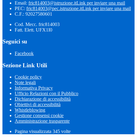
Email:
fric814003@istruzione.it
Link per inviare una mail
PEC:
fric814003@pec.istruzione.it
Link per inviare una mail
C.F.: 92027580601
Cod. Mecc. fric814003
Fatt. Elett. UFX1I0
Seguici su
Facebook
Sezione Link Utili
Cookie policy
Note legali
Informativa Privacy
Ufficio Relazioni con il Pubblico
Dichiarazione di accessibilità
Obiettivi di accessibilità
Whistleblowing
Gestione consensi cookie
Amministrazione trasparente
Pagina visualizzata
345
volte