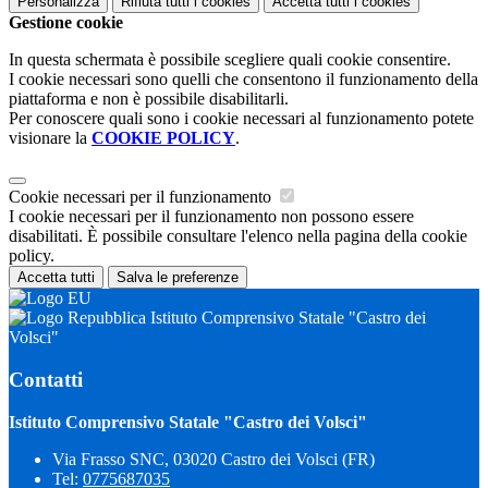
Personalizza
Rifiuta tutti
i cookies
Accetta tutti
i cookies
Gestione cookie
In questa schermata è possibile scegliere quali cookie consentire.
I cookie necessari sono quelli che consentono il funzionamento della
piattaforma e non è possibile disabilitarli.
Per conoscere quali sono i cookie necessari al funzionamento potete
visionare la
COOKIE POLICY
.
Cookie necessari per il funzionamento
I cookie necessari per il funzionamento non possono essere
disabilitati. È possibile consultare l'elenco nella pagina della cookie
policy.
Accetta tutti
Salva le preferenze
Istituto Comprensivo Statale "Castro dei
Volsci"
Contatti
Istituto Comprensivo Statale "Castro dei Volsci"
Via Frasso SNC, 03020 Castro dei Volsci (FR)
Tel:
0775687035