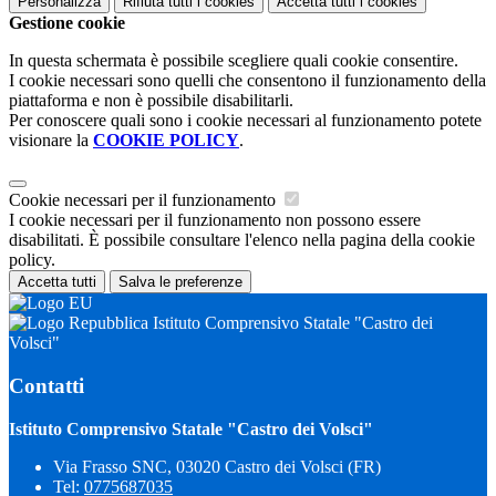
Personalizza
Rifiuta tutti
i cookies
Accetta tutti
i cookies
Gestione cookie
In questa schermata è possibile scegliere quali cookie consentire.
I cookie necessari sono quelli che consentono il funzionamento della
piattaforma e non è possibile disabilitarli.
Per conoscere quali sono i cookie necessari al funzionamento potete
visionare la
COOKIE POLICY
.
Cookie necessari per il funzionamento
I cookie necessari per il funzionamento non possono essere
disabilitati. È possibile consultare l'elenco nella pagina della cookie
policy.
Accetta tutti
Salva le preferenze
Istituto Comprensivo Statale "Castro dei
Volsci"
Contatti
Istituto Comprensivo Statale "Castro dei Volsci"
Via Frasso SNC, 03020 Castro dei Volsci (FR)
Tel:
0775687035