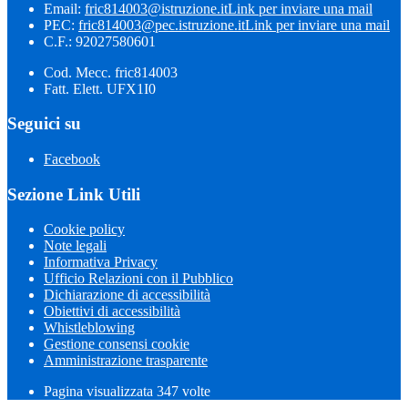
Email:
fric814003@istruzione.it
Link per inviare una mail
PEC:
fric814003@pec.istruzione.it
Link per inviare una mail
C.F.: 92027580601
Cod. Mecc. fric814003
Fatt. Elett. UFX1I0
Seguici su
Facebook
Sezione Link Utili
Cookie policy
Note legali
Informativa Privacy
Ufficio Relazioni con il Pubblico
Dichiarazione di accessibilità
Obiettivi di accessibilità
Whistleblowing
Gestione consensi cookie
Amministrazione trasparente
Pagina visualizzata
347
volte