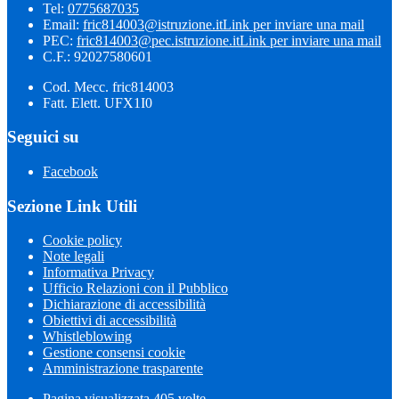
Tel:
0775687035
Email:
fric814003@istruzione.it
Link per inviare una mail
PEC:
fric814003@pec.istruzione.it
Link per inviare una mail
C.F.: 92027580601
Cod. Mecc. fric814003
Fatt. Elett. UFX1I0
Seguici su
Facebook
Sezione Link Utili
Cookie policy
Note legali
Informativa Privacy
Ufficio Relazioni con il Pubblico
Dichiarazione di accessibilità
Obiettivi di accessibilità
Whistleblowing
Gestione consensi cookie
Amministrazione trasparente
Pagina visualizzata
405
volte