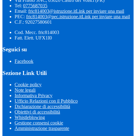
Via Frasso SNC, 03020 Castro dei Volsci (FR)
Tel:
0775687035
Email:
fric814003@istruzione.it
Link per inviare una mail
PEC:
fric814003@pec.istruzione.it
Link per inviare una mail
C.F.: 92027580601
Cod. Mecc. fric814003
Fatt. Elett. UFX1I0
Seguici su
Facebook
Sezione Link Utili
Cookie policy
Note legali
Informativa Privacy
Ufficio Relazioni con il Pubblico
Dichiarazione di accessibilità
Obiettivi di accessibilità
Whistleblowing
Gestione consensi cookie
Amministrazione trasparente