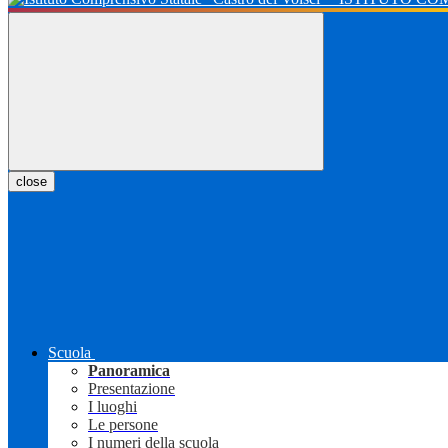
close
Scuola
Panoramica
Presentazione
I luoghi
Le persone
I numeri della scuola