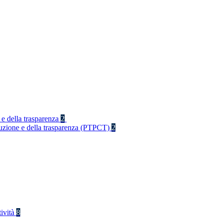
 e della trasparenza
2
rruzione e della trasparenza (PTPCT)
2
tività
8