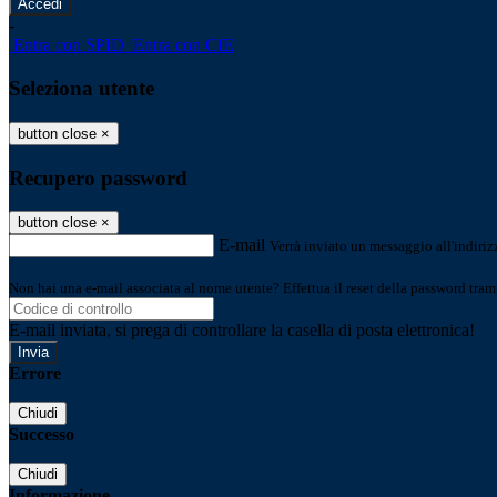
-
Entra con SPID
Entra con CIE
Seleziona utente
button close
×
Recupero password
button close
×
E-mail
Verrà inviato un messaggio all'indirizz
Non hai una e-mail associata al nome utente? Effettua il reset della password tram
E-mail inviata, si prega di controllare la casella di posta elettronica!
Errore
Chiudi
Successo
Chiudi
Informazione