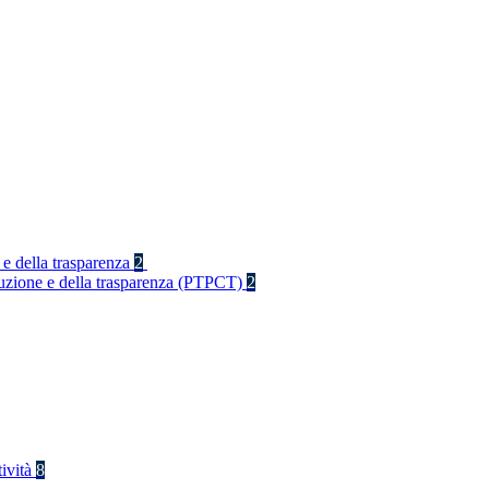
 e della trasparenza
2
rruzione e della trasparenza (PTPCT)
2
tività
8