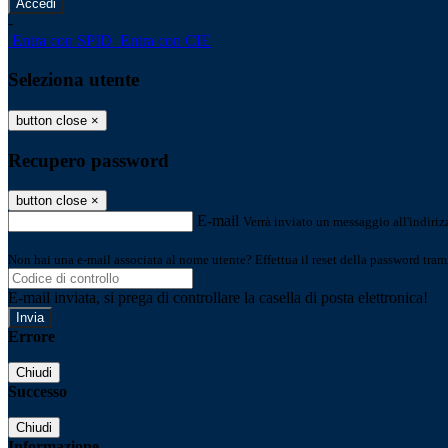
-
Entra con SPID
Entra con CIE
Seleziona utente
button close
×
Recupero password
button close
×
E-mail
Verrà inviato un messaggio all'indirizz
Non hai una e-mail associata al nome utente? Effettua il reset della password tram
E-mail inviata, si prega di controllare la casella di posta elettronica!
Errore
Chiudi
Successo
Chiudi
Informazione