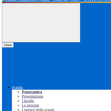
close
Scuola
Panoramica
Presentazione
I luoghi
Le persone
I numeri della scuola