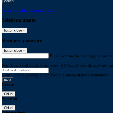
-
Entra con SPID
Entra con CIE
Seleziona utente
button close
×
Recupero password
button close
×
E-mail
Verrà inviato un messaggio all'indirizz
Non hai una e-mail associata al nome utente? Effettua il reset della password tram
E-mail inviata, si prega di controllare la casella di posta elettronica!
Errore
Chiudi
Successo
Chiudi
Informazione