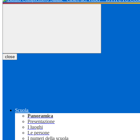
close
Scuola
Panoramica
Presentazione
I luoghi
Le persone
I numeri della scuola