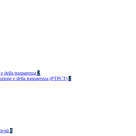
 e della trasparenza
2
rruzione e della trasparenza (PTPCT)
2
tività
8