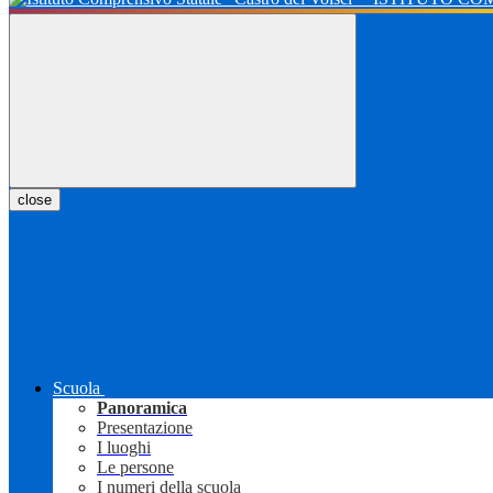
close
Scuola
Panoramica
Presentazione
I luoghi
Le persone
I numeri della scuola