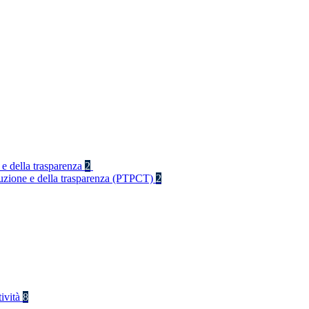
 e della trasparenza
2
rruzione e della trasparenza (PTPCT)
2
tività
8