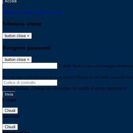
-
Entra con SPID
Entra con CIE
Seleziona utente
button close
×
Recupero password
button close
×
E-mail
Verrà inviato un messaggio all'indirizz
Non hai una e-mail associata al nome utente? Effettua il reset della password tram
E-mail inviata, si prega di controllare la casella di posta elettronica!
Errore
Chiudi
Successo
Chiudi
Informazione