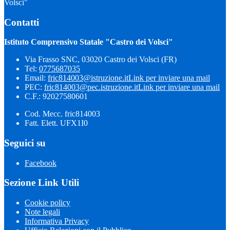
Volsci"
Contatti
Istituto Comprensivo Statale "Castro dei Volsci"
Via Frasso SNC, 03020 Castro dei Volsci (FR)
Tel:
0775687035
Email:
fric814003@istruzione.it
Link per inviare una mail
PEC:
fric814003@pec.istruzione.it
Link per inviare una mail
C.F.: 92027580601
Cod. Mecc. fric814003
Fatt. Elett. UFX1I0
Seguici su
Facebook
Sezione Link Utili
Cookie policy
Note legali
Informativa Privacy