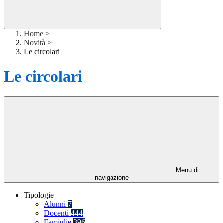
Home
>
Novità
>
Le circolari
Le circolari
Menu di
navigazione
Tipologie
Alunni
7
Docenti
444
Famiglie
396