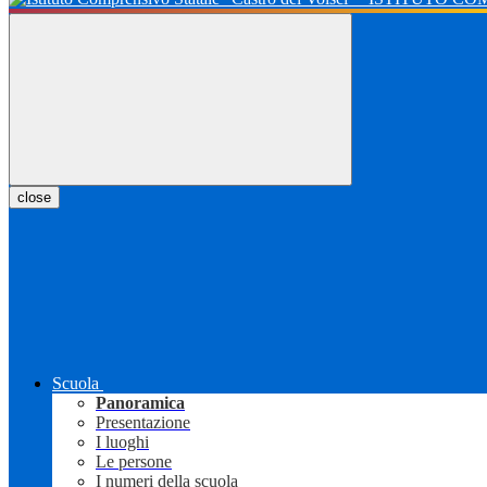
close
Scuola
Panoramica
Presentazione
I luoghi
Le persone
I numeri della scuola