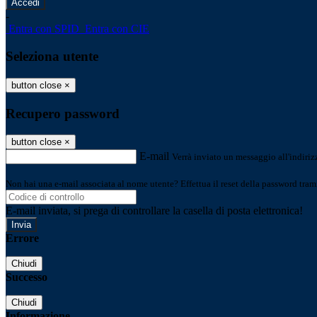
-
Entra con SPID
Entra con CIE
Seleziona utente
button close
×
Recupero password
button close
×
E-mail
Verrà inviato un messaggio all'indirizz
Non hai una e-mail associata al nome utente? Effettua il reset della password tram
E-mail inviata, si prega di controllare la casella di posta elettronica!
Errore
Chiudi
Successo
Chiudi
Informazione